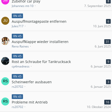
Zubehör car play
8
Johannes mt-10
7. September 2025
RN 45
Auspuff­mon­ta­ge­paste entfernen
6
Jules717
10. Juni 2025
RN 45
Auspuffklappe wieder installieren
31
Reno Raines
6. Juni 2025
RN 45
Rost an Schraube für Tankrucksack
9
cp4madness
6. Januar 2025
RN 45
Scheinwerfer ausbauen
3
rs20702
6. Januar 2025
RN 45
Probleme mit Antrieb
16
rs20702
10. Oktober 2024