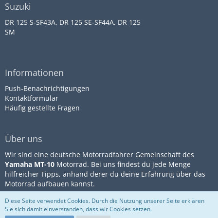
Suzuki
DR 125 S-SF43A, DR 125 SE-SF44A, DR 125
SM
Informationen
Push-Benachrichtigungen
Kontaktformular
Häufig gestellte Fragen
Über uns
Wir sind eine deutsche Motorradfahrer Gemeinschaft des
Yamaha MT-10
Motorrad. Bei uns findest du jede Menge
hilfreicher Tipps, anhand derer du deine Erfahrung über das
Motorrad aufbauen kannst.
Diese Seite verwendet Cookies. Durch die Nutzung unserer Seite erklären
Sie sich damit einverstanden, dass wir Cookies setzen.
Community-Software:
WoltLab
Impressum
Datenschutz