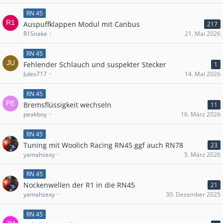
RN 45
Auspuffklappen Modul mit Canbus
217
R1Snake
21. Mai 2026
RN 45
Fehlender Schlauch und suspekter Stecker
1
Jules717
14. Mai 2026
RN 45
Bremsflüssigkeit wechseln
11
peakboy
16. März 2026
RN 45
Tuning mit Woolich Racing RN45 ggf auch RN78
23
yamahsexy
5. März 2026
RN 45
Nockenwellen der R1 in die RN45
21
yamahsexy
30. Dezember 2025
RN 45