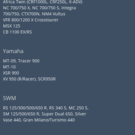
Africa Twin (CRF1000L, CRF250L, X-ADV)
NC 700/750 X, NC 700/750 S, Integra
700/750, CTX700N, NM4 Vultus
VFR 800/1200 X Crosstourer
MSX 125
CB 1100 EX/RS
Yamaha
MT-09, Tracer 900
MT-10
XSR 900
XV 950 (R/Racer), SCR950R
SWM
RS 125/300/500/650 R, RS 340 S, MC 250 S,
SM 125/500/650 R, Super Dual 650, Silver
Vase 440, Gran Milano/Turismo 440