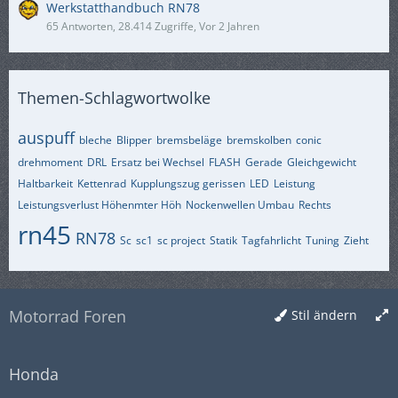
Werkstatthandbuch RN78
65 Antworten, 28.414 Zugriffe, Vor 2 Jahren
Themen-Schlagwortwolke
auspuff
bleche
Blipper
bremsbeläge
bremskolben
conic
drehmoment
DRL
Ersatz bei Wechsel
FLASH
Gerade
Gleichgewicht
Haltbarkeit
Kettenrad
Kupplungszug gerissen
LED
Leistung
Leistungsverlust Höhenmter Höh
Nockenwellen Umbau
Rechts
rn45
RN78
Sc
sc1
sc project
Statik
Tagfahrlicht
Tuning
Zieht
Motorrad Foren
Stil ändern
Honda