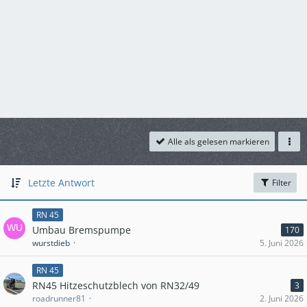
Alle als gelesen markieren
Letzte Antwort
Filter
RN 45
Umbau Bremspumpe
170
wurstdieb
5. Juni 2026
RN 45
RN45 Hitzeschutzblech von RN32/49
3
roadrunner81
2. Juni 2026