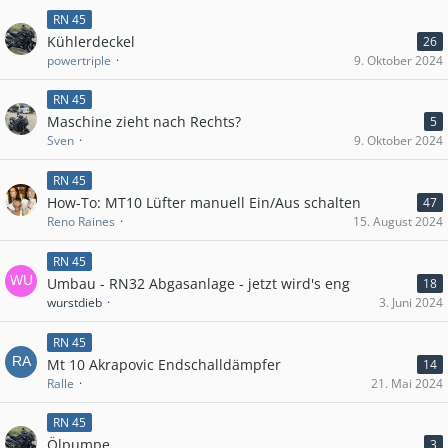
RN 45
Kühlerdeckel
26
powertriple
9. Oktober 2024
RN 45
Maschine zieht nach Rechts?
5
Sven
9. Oktober 2024
RN 45
How-To: MT10 Lüfter manuell Ein/Aus schalten
47
Reno Raines
15. August 2024
RN 45
Umbau - RN32 Abgasanlage - jetzt wird's eng
18
wurstdieb
3. Juni 2024
RN 45
Mt 10 Akrapovic Endschalldämpfer
14
Ralle
21. Mai 2024
RN 45
Ölpumpe
3