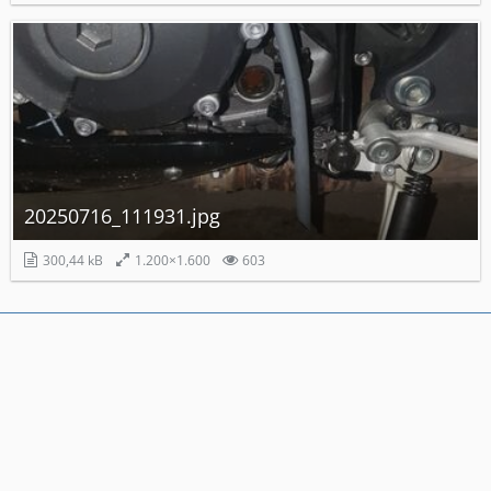
20250716_111931.jpg
300,44 kB
1.200×1.600
603