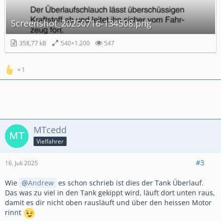
Screenshot_20250716-134508.png
358,77 kB
540×1.200
547
1
MTcedd
Vielfahrer
#3
16. Juli 2025
Wie
Andrew
es schon schrieb ist dies der Tank Überlauf.
Das was zu viel in den Tank gekippt wird, läuft dort unten raus,
damit es dir nicht oben rausläuft und über den heissen Motor
rinnt