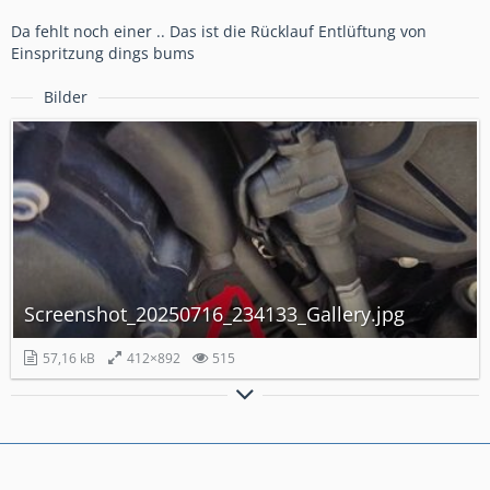
Da fehlt noch einer .. Das ist die Rücklauf Entlüftung von
Einspritzung dings bums
Bilder
Screenshot_20250716_234133_Gallery.jpg
57,16 kB
412×892
515
Dominator+Leovince , ECU Flash
(Blipper+Launch+WarmUP+PitLimiter) .100.000KM auf der Uhr