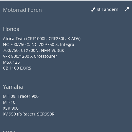
Motorrad Foren
Stil ändern
Honda
Africa Twin (CRF1000L, CRF250L, X-ADV)
NC 700/750 X, NC 700/750 S, Integra
700/750, CTX700N, NM4 Vultus
VFR 800/1200 X Crosstourer
MSX 125
CB 1100 EX/RS
Yamaha
MT-09, Tracer 900
MT-10
XSR 900
XV 950 (R/Racer), SCR950R