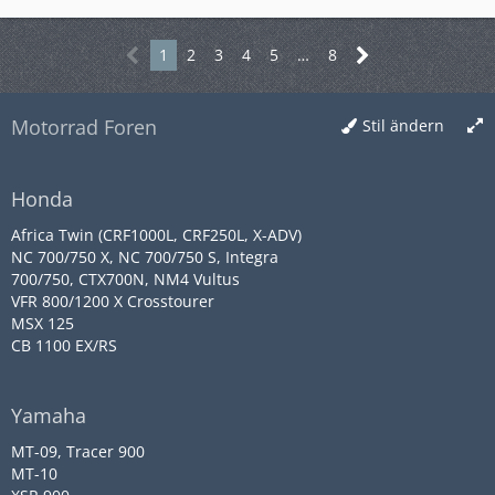
1
2
3
4
5
…
8
Motorrad Foren
Stil ändern
Honda
Africa Twin (CRF1000L, CRF250L, X-ADV)
NC 700/750 X, NC 700/750 S, Integra
700/750, CTX700N, NM4 Vultus
VFR 800/1200 X Crosstourer
MSX 125
CB 1100 EX/RS
Yamaha
MT-09, Tracer 900
MT-10