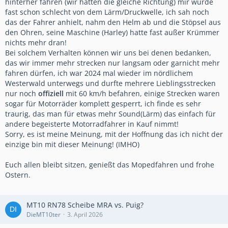
hinterher fahren (wir hatten die gleiche Richtung) mir wurde
fast schon schlecht von dem Lärm/Druckwelle, ich sah noch
das der Fahrer anhielt, nahm den Helm ab und die Stöpsel aus
den Ohren, seine Maschine (Harley) hatte fast außer Krümmer
nichts mehr dran!
Bei solchem Verhalten können wir uns bei denen bedanken,
das wir immer mehr strecken nur langsam oder garnicht mehr
fahren dürfen, ich war 2024 mal wieder im nördlichem
Westerwald unterwegs und durfte mehrere Lieblingsstrecken
nur noch
offiziell
mit 60 km/h befahren, einige Strecken waren
sogar für Motorräder komplett gesperrt, ich finde es sehr
traurig, das man für etwas mehr Sound(Lärm) das einfach für
andere begeisterte Motorradfahrer in Kauf nimmt!
Sorry, es ist meine Meinung, mit der Hoffnung das ich nicht der
einzige bin mit dieser Meinung! (IMHO)
Euch allen bleibt sitzen, genießt das Mopedfahren und frohe
Ostern.
MT10 RN78 Scheibe MRA vs. Puig?
DieMT10ter
3. April 2026