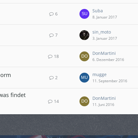
Suba
6
8. Januar 2017
sin_moto
7
3. Januar 2017
DonMartini
18
6. Dezember 2016
 Norm
mugge
2
11. September 2016
was findet
DonMartini
14
11. Juni 2016