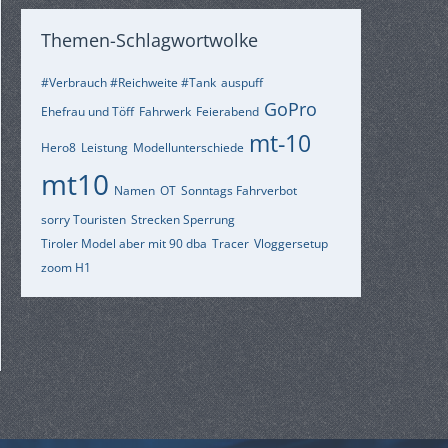
Themen-Schlagwortwolke
#Verbrauch #Reichweite #Tank
auspuff
GoPro
Ehefrau und Töff
Fahrwerk
Feierabend
mt-10
Hero8
Leistung
Modellunterschiede
mt10
Namen
OT
Sonntags Fahrverbot
sorry Touristen
Strecken Sperrung
Tiroler Model aber mit 90 dba
Tracer
Vloggersetup
zoom H1