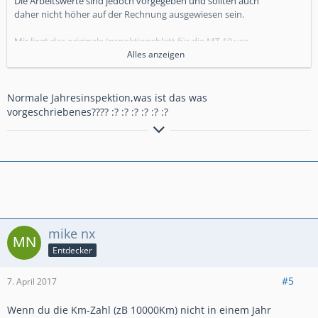
Die Arbeitswerte sind jedoch vorgegeben und sollten auch
daher nicht höher auf der Rechnung ausgewiesen sein.
Mir liegt das originale Inspektionsblatt für die MT 10 vor.
Hierauf sind alle Arbeiten vermerkt.
Alles anzeigen
Die Arbeitswerte ohne Probefahrt sind wie folgt festgelegt:
1000 Km Inspektion = 1,2 AW
Normale Jahresinspektion,was ist das was
10000 / 30000 KM Insp. = 4,6 AW
vorgeschriebenes???? :? :? :? :? :? :?
20000 / 40000 KM Insp. = 4,9 AW
Normale Jahresinspektion = 2,1 AW
mike nx
Entdecker
#5
7. April 2017
Wenn du die Km-Zahl (zB 10000Km) nicht in einem Jahr