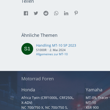
Teilen
Ähnliche Themen
Handling MT-10 SP 2023
S1000R
2. Mai 2024
Allgemeines zur MT-10
Motorrad Foren
Honda
Yamaha
Africa Twin (CRF1000L, CRF250L,
MT-09, Tracer
X-ADV)
MT-10
NC 700/750 X, NC 700/750 S,
XSR 900