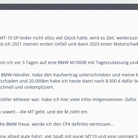
-10 SP leider nicht allzu viel Glück hatte, wird es Zeit, weiterzuz
te ich 2021 meinen ersten Unfall und dann 2023 einen Motorschad
bin ich vor 3 Tagen auf eine BMW M1000R mit Tageszulassung und 
 BMW-Händler, habe den Kaufvertrag unterschrieben und meine M
allschaden und 20.000km habe ich heute dann noch 8.500 € dafür 
schnell und unkompliziert.
stiller Mitleser war, habe ich hier viele Infos mitgenommen. Dafür
 soweit – die MT geht, und die M zieht ein.
ie BMW freue, werde ich den CP4 definitiv vermissen…
ne allzeit gute Fahrt, viel Spaß mit eurer MT10 und eine sonnige 