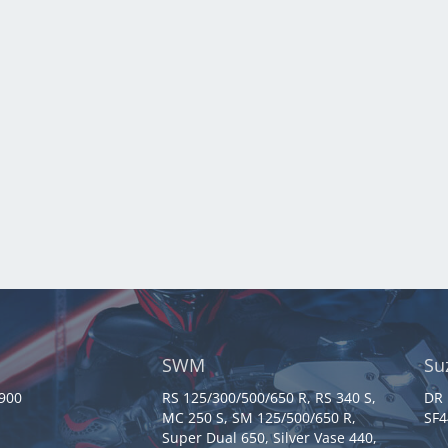
SWM
Su
 900
RS 125/300/500/650 R, RS 340 S,
DR 
MC 250 S, SM 125/500/650 R,
SF4
Super Dual 650, Silver Vase 440,