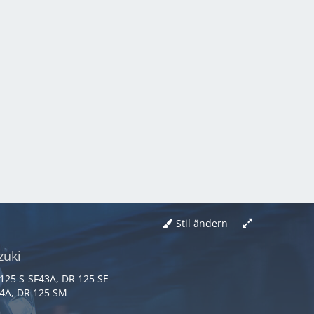
Stil ändern
zuki
125 S-SF43A, DR 125 SE-
4A, DR 125 SM