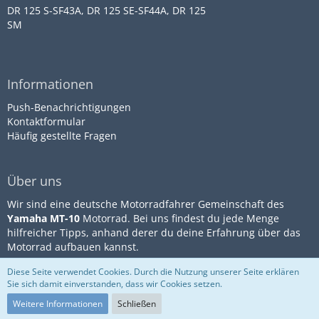
DR 125 S-SF43A, DR 125 SE-SF44A, DR 125
SM
Informationen
Push-Benachrichtigungen
Kontaktformular
Häufig gestellte Fragen
Über uns
Wir sind eine deutsche Motorradfahrer Gemeinschaft des
Yamaha MT-10
Motorrad. Bei uns findest du jede Menge
hilfreicher Tipps, anhand derer du deine Erfahrung über das
Motorrad aufbauen kannst.
Diese Seite verwendet Cookies. Durch die Nutzung unserer Seite erklären
Sie sich damit einverstanden, dass wir Cookies setzen.
Community-Software:
WoltLab
Impressum
Datenschutz
Suite™
Nutzungsbestimmungen
Weitere Informationen
Schließen