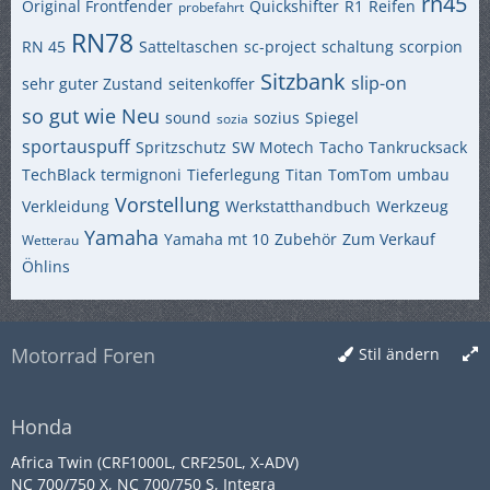
rn45
Original Frontfender
Quickshifter
R1
Reifen
probefahrt
RN78
RN 45
Satteltaschen
sc-project
schaltung
scorpion
Sitzbank
slip-on
sehr guter Zustand
seitenkoffer
so gut wie Neu
sound
sozius
Spiegel
sozia
sportauspuff
Spritzschutz
SW Motech
Tacho
Tankrucksack
TechBlack
termignoni
Tieferlegung
Titan
TomTom
umbau
Vorstellung
Verkleidung
Werkstatthandbuch
Werkzeug
Yamaha
Yamaha mt 10
Zubehör
Zum Verkauf
Wetterau
Öhlins
Motorrad Foren
Stil ändern
Honda
Africa Twin (CRF1000L, CRF250L, X-ADV)
NC 700/750 X, NC 700/750 S, Integra