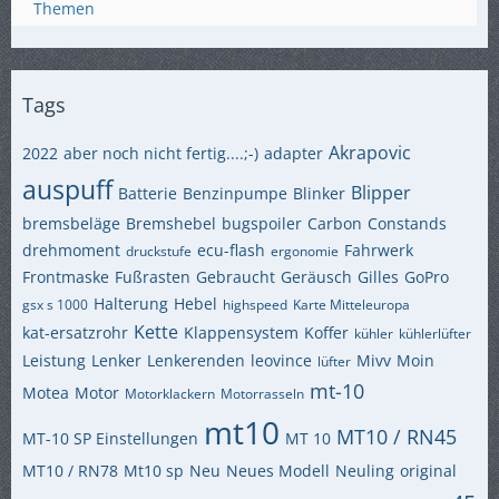
Themen
Tags
Akrapovic
2022
aber noch nicht fertig....;-)
adapter
auspuff
Blipper
Batterie
Benzinpumpe
Blinker
bremsbeläge
Bremshebel
bugspoiler
Carbon
Constands
drehmoment
ecu-flash
Fahrwerk
druckstufe
ergonomie
Frontmaske
Fußrasten
Gebraucht
Geräusch
Gilles
GoPro
Halterung
Hebel
gsx s 1000
highspeed
Karte Mitteleuropa
Kette
kat-ersatzrohr
Klappensystem
Koffer
kühler
kühlerlüfter
Leistung
Lenker
Lenkerenden
leovince
Mivv
Moin
lüfter
mt-10
Motea
Motor
Motorklackern
Motorrasseln
mt10
MT10 / RN45
MT-10 SP Einstellungen
MT 10
MT10 / RN78
Mt10 sp
Neu
Neues Modell
Neuling
original