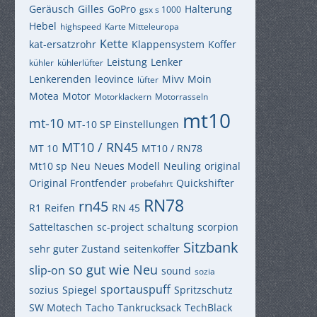
Geräusch
Gilles
GoPro
Halterung
gsx s 1000
Hebel
highspeed
Karte Mitteleuropa
Kette
kat-ersatzrohr
Klappensystem
Koffer
Leistung
Lenker
kühler
kühlerlüfter
Lenkerenden
leovince
Mivv
Moin
lüfter
Motea
Motor
Motorklackern
Motorrasseln
mt10
mt-10
MT-10 SP Einstellungen
MT10 / RN45
MT 10
MT10 / RN78
Mt10 sp
Neu
Neues Modell
Neuling
original
Original Frontfender
Quickshifter
probefahrt
RN78
rn45
R1
Reifen
RN 45
Satteltaschen
sc-project
schaltung
scorpion
Sitzbank
sehr guter Zustand
seitenkoffer
so gut wie Neu
slip-on
sound
sozia
sportauspuff
sozius
Spiegel
Spritzschutz
SW Motech
Tacho
Tankrucksack
TechBlack