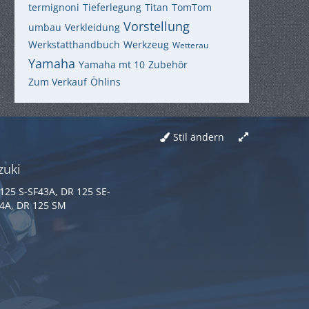
termignoni
Tieferlegung
Titan
TomTom
Vorstellung
umbau
Verkleidung
Werkstatthandbuch
Werkzeug
Wetterau
Yamaha
Yamaha mt 10
Zubehör
Zum Verkauf
Öhlins
Stil ändern
zuki
125 S-SF43A, DR 125 SE-
4A, DR 125 SM