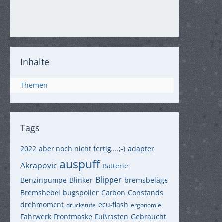
Inhalte
Themen
Tags
2022
aber noch nicht fertig....;-)
adapter
auspuff
Akrapovic
Batterie
Blipper
Benzinpumpe
Blinker
bremsbeläge
Bremshebel
bugspoiler
Carbon
Constands
drehmoment
ecu-flash
druckstufe
ergonomie
Fahrwerk
Frontmaske
Fußrasten
Gebraucht