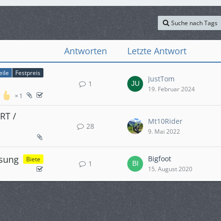
Suche nach Tags
Antworten
Letzte Antwort
ile
Festpreis
JustTom
1
19. Februar 2024
1
RT /
Mt10Rider
28
9. Mai 2022
ssung
Bigfoot
Biete
1
15. August 2020