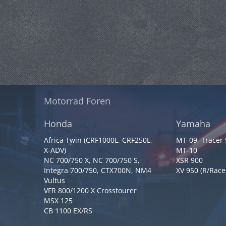
Motorrad Foren
Honda
Yamaha
Africa Twin (CRF1000L, CRF250L,
MT-09, Tracer
X-ADV)
MT-10
NC 700/750 X, NC 700/750 S,
XSR 900
Integra 700/750, CTX700N, NM4
XV 950 (R/Race
Vultus
VFR 800/1200 X Crosstourer
MSX 125
CB 1100 EX/RS