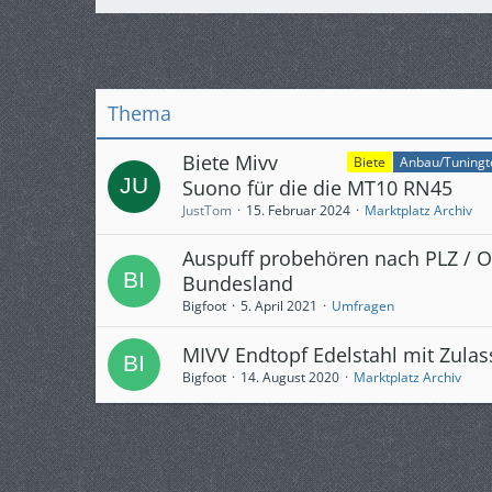
Thema
Biete Mivv
Biete
Anbau/Tuningte
Suono für die die MT10 RN45
JustTom
15. Februar 2024
Marktplatz Archiv
Auspuff probehören nach PLZ / O
Bundesland
Bigfoot
5. April 2021
Umfragen
MIVV Endtopf Edelstahl mit Zula
Bigfoot
14. August 2020
Marktplatz Archiv