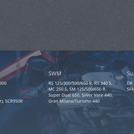
SWM
Su
 900
RS 125/300/500/650 R, RS 340 S,
DR 
MC 250 S, SM 125/500/650 R,
SF4
Super Dual 650, Silver Vase 440,
r), SCR950R
Gran Milano/Turismo 440