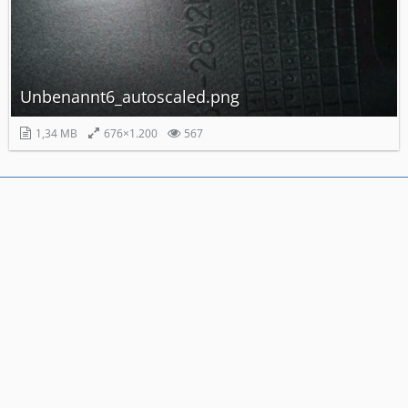
Unbenannt6_autoscaled.png
1,34 MB
676×1.200
567