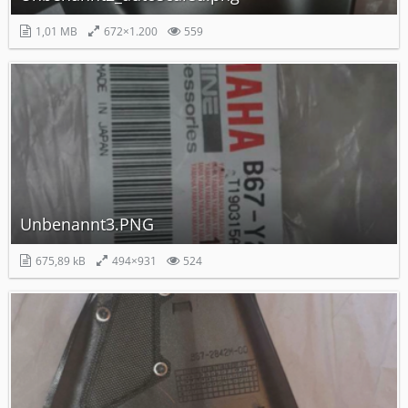
1,01 MB
672×1.200
559
Unbenannt3.PNG
675,89 kB
494×931
524