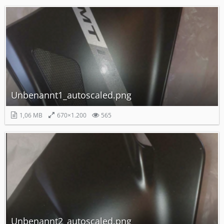
Unbenannt1_autoscaled.png
1,06 MB
670×1.200
565
Unbenannt2_autoscaled.png