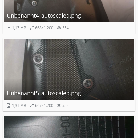
Unbenannt4_autoscaled.png
1,17 MB
668×1.200
554
Unbenannt5_autoscaled.png
1,31 MB
667×1.200
552