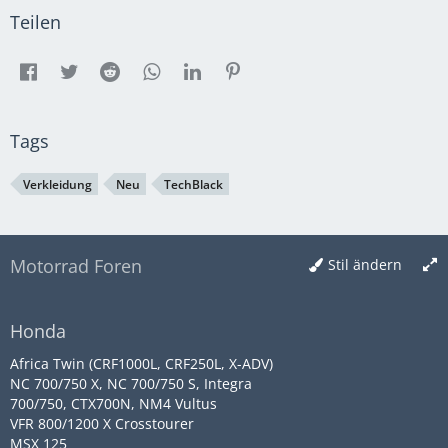
Teilen
Tags
Verkleidung
Neu
TechBlack
Motorrad Foren
Stil ändern
Honda
Africa Twin (CRF1000L, CRF250L, X-ADV)
NC 700/750 X, NC 700/750 S, Integra
700/750, CTX700N, NM4 Vultus
VFR 800/1200 X Crosstourer
MSX 125