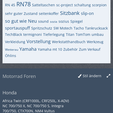
RN78
RN 45
Satteltaschen
sc-project
schaltung
scorpion
Sitzbank
slip-on
sehr guter Zustand
seitenkoffer
so gut wie Neu
sound
sozius
Spiegel
sozia
sportauspuff
Spritzschutz
SW Motech
Tacho
Tankrucksack
TechBlack
termignoni
Tieferlegung
Titan
TomTom
umbau
Vorstellung
Verkleidung
Werkstatthandbuch
Werkzeug
Yamaha
Yamaha mt 10
Zubehör
Zum Verkauf
Wetterau
Öhlins
Motorrad Foren
Stil ändern
Honda
Africa Twin (CRF1000L, CRF250L, X-ADV)
NC 700/750 X, NC 700/750 S, Integra
700/750, CTX700N, NM4 Vultus