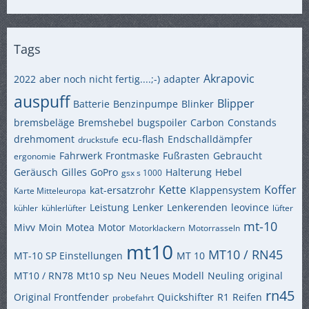
Tags
Akrapovic
2022
aber noch nicht fertig....;-)
adapter
auspuff
Blipper
Batterie
Benzinpumpe
Blinker
bremsbeläge
Bremshebel
bugspoiler
Carbon
Constands
drehmoment
ecu-flash
Endschalldämpfer
druckstufe
Fahrwerk
Frontmaske
Fußrasten
Gebraucht
ergonomie
Geräusch
Gilles
GoPro
Halterung
Hebel
gsx s 1000
Kette
Koffer
kat-ersatzrohr
Klappensystem
Karte Mitteleuropa
Leistung
Lenker
Lenkerenden
leovince
kühler
kühlerlüfter
lüfter
mt-10
Mivv
Moin
Motea
Motor
Motorklackern
Motorrasseln
mt10
MT10 / RN45
MT-10 SP Einstellungen
MT 10
MT10 / RN78
Mt10 sp
Neu
Neues Modell
Neuling
original
rn45
Original Frontfender
Quickshifter
R1
Reifen
probefahrt